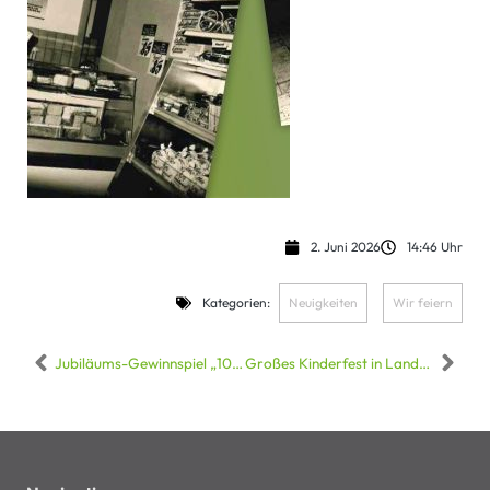
2. Juni 2026
14:46 Uhr
Kategorien:
Neuigkeiten
,
Wir feiern
Jubiläums-Gewinnspiel „100 Jahre Kissel“: Macht mit und gewinnt, einen Jahreseinkauf im Wert von 7.740 €.
Großes Kinderfest in Landau: 100 Jahre Kissel feiern bei Edeka Kissel SBK Landau!