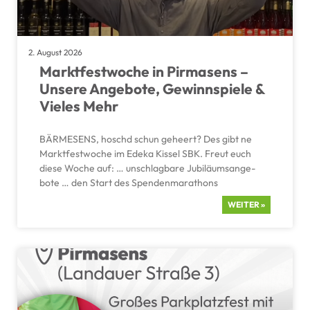
2. August 2026
Markt­fest­woche in Pirma­sens –
Unsere Angebote, Gewinn­spiele &
Vieles Mehr
BÄRME­SENS, hoschd schun geheert? Des gibt ne
Markt­fest­woche im Edeka Kissel SBK. Freut euch
diese Woche auf: … unschlag­bare Jubilä­ums­an­ge­
bote … den Start des Spenden­ma­ra­thons
WEITER »