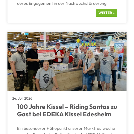
deres Engage­ment in der Nachwuchs­för­de­rung
WEITER »
24. Juli 2026
100 Jahre Kissel – Riding Santas zu
Gast bei EDEKA Kissel Edesheim
Ein beson­derer Höhepunkt unserer Markt­fest­woche