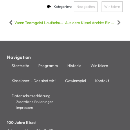
Kategorien:
Neuigkeiten
,
Wir feiern
Wenn Teamgeist Laufschuhe trägt: Kisselaner Power beim Firmenlauf Südpfalz in Landau
Aus dem Kissel Archiv: Ein Blick in den Einkaufsalltag von 1972
Navigation
Startseite
Programm
Historie
Wir feiern
Kisselaner – Das sind wir!
Gewinnspiel
Kontakt
Datenschutzerklärung
Zusätzliche Erklärungen
Impressum
100 Jahre Kissel