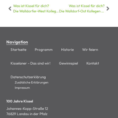
Was ist Kissel für dich?
Was ist Kissel für dich?
Die Walldorfer-West Kollegen haben geantwortet!
Die Walldorf-Ost Kollegen haben geantwortet!
Navigation
Startseite
Programm
Historie
Wir feiern
Kisselaner – Das sind wir!
Gewinnspiel
Kontakt
Datenschutzerklärung
Zusätzliche Erklärungen
Impressum
100 Jahre Kissel
Johannes-Kopp-Straße 12
76829 Landau in der Pfalz