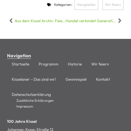
Kategorien:
Neuigkeiten
,
Wir feiern
Aus dem Kissel Archiv: Feierliche Inbetriebnahme der neuen Abfüllanlage unserer damaligen Weinkellerei
Handel verbindet Generationen: Kinderfest beim SBK Landau begeistert Groß und Klein
Navigation
Startseite
Programm
Historie
Wir feiern
Kisselaner – Das sind wir!
Gewinnspiel
Kontakt
Datenschutzerklärung
Zusätzliche Erklärungen
Impressum
100 Jahre Kissel
Johannes-Kopp-Straße 12