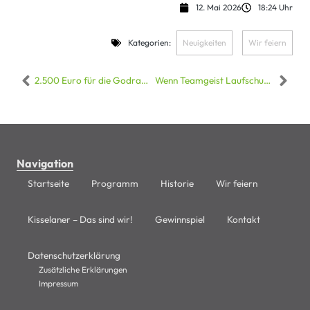
12. Mai 2026
18:24 Uhr
Kategorien:
Neuigkeiten
,
Wir feiern
2.500 Euro für die Godramsteiner Kitas – erfolgreiche Kassieraktion bei der Marktfestwoche des Edeka Kissel Godramstein
Wenn Teamgeist Laufschuhe trägt: Kisselaner Power beim Firmenlauf Südpfalz in Landau
Navigation
Startseite
Programm
Historie
Wir feiern
Kisselaner – Das sind wir!
Gewinnspiel
Kontakt
Datenschutzerklärung
Zusätzliche Erklärungen
Impressum