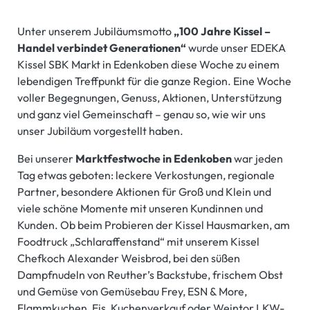
Unter unserem Jubiläumsmotto
„100 Jahre Kissel –
Handel verbindet Generationen“
wurde unser EDEKA
Kissel SBK Markt in Edenkoben diese Woche zu einem
lebendigen Treffpunkt für die ganze Region. Eine Woche
voller Begegnungen, Genuss, Aktionen, Unterstützung
und ganz viel Gemeinschaft – genau so, wie wir uns
unser Jubiläum vorgestellt haben.
Bei unserer
Marktfestwoche in Edenkoben
war jeden
Tag etwas geboten: leckere Verkostungen, regionale
Partner, besondere Aktionen für Groß und Klein und
viele schöne Momente mit unseren Kundinnen und
Kunden. Ob beim Probieren der Kissel Hausmarken, am
Foodtruck „Schlaraffenstand“ mit unserem Kissel
Chefkoch Alexander Weisbrod, bei den süßen
Dampfnudeln von Reuther’s Backstube, frischem Obst
und Gemüse von Gemüsebau Frey, ESN & More,
Flammkuchen, Eis, Kuchenverkauf oder Weintor LKW-